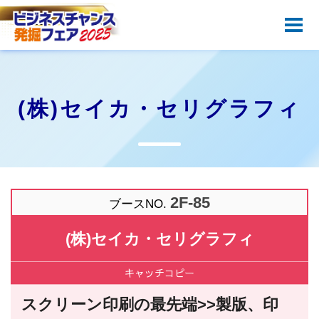
ＨＯＭＥ
開催概要
ビジネスセミナー
(株)セイカ・セリグラフィ
併催イベント
出展企業一覧
会場アクセス
2F-85
ブースNO.
前年実績
(株)セイカ・セリグラフィ
お問い合わせ
キャッチ
コピー
スクリーン印刷の最先端>>製版、印