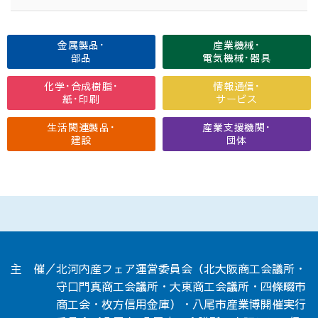
金属製品･
産業機械･
部品
電気機械･器具
化学･合成樹脂･
情報通信･
紙･印刷
サービス
生活関連製品･
産業支援機関･
建設
団体
主 催／北河内産フェア運営委員会（北大阪商工会議所・
守口門真商工会議所・大東商工会議所・四條畷市
商工会・枚方信用金庫）・八尾市産業博開催実行