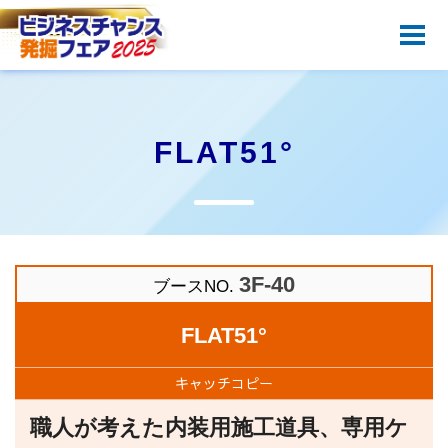
ＨＯＭＥ
開催概要
ビジネスセミナー
FLAT51°
併催イベント
出展企業一覧
会場アクセス
3F-40
ブースNO.
前年実績
FLAT51°
お問い合わせ
キャッチ
コピー
職人が考えた内装用施工道具、専用ケ